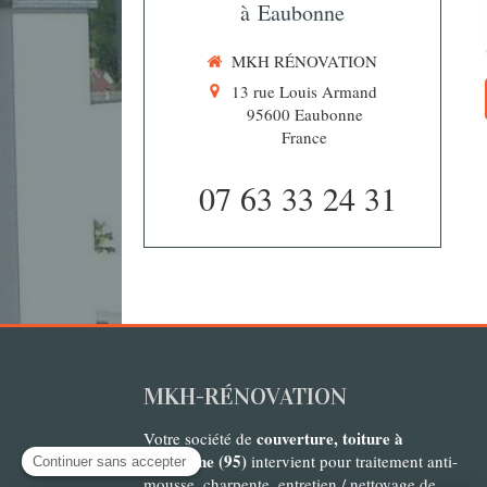
à Eaubonne
MKH RÉNOVATION
13 rue Louis Armand
95600
Eaubonne
France
07 63 33 24 31
MKH-RÉNOVATION
couverture, toiture à
Votre société de
Eaubonne (95)
intervient pour traitement anti-
mousse, charpente, entretien / nettoyage de