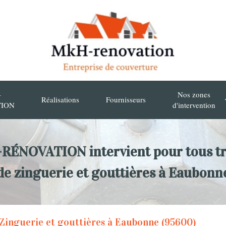
-
Nos zones
Réalisations
Fournisseurs
TION
d'intervention
ÉNOVATION intervient pour tous t
de zinguerie et gouttières à Eaubonn
Zinguerie et gouttières à Eaubonne (95600)