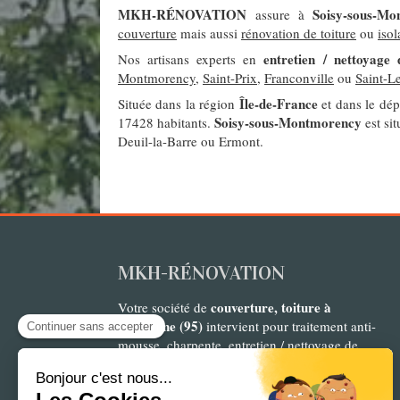
MKH-RÉNOVATION
Soisy-sous-Mo
assure à
couverture
mais aussi
rénovation de toiture
ou
iso
entretien / nettoyage 
Nos artisans experts en
Montmorency
,
Saint-Prix
,
Franconville
ou
Saint-L
Île-de-France
Située dans la région
et dans le dé
Soisy-sous-Montmorency
17428 habitants.
est si
Deuil-la-Barre ou Ermont.
MKH-RÉNOVATION
couverture, toiture à
Votre société de
Eaubonne (95)
intervient pour traitement anti-
mousse, charpente, entretien / nettoyage de
toiture, rénovation de toiture, couverture,
isolation des combles, zinguerie et gouttières,