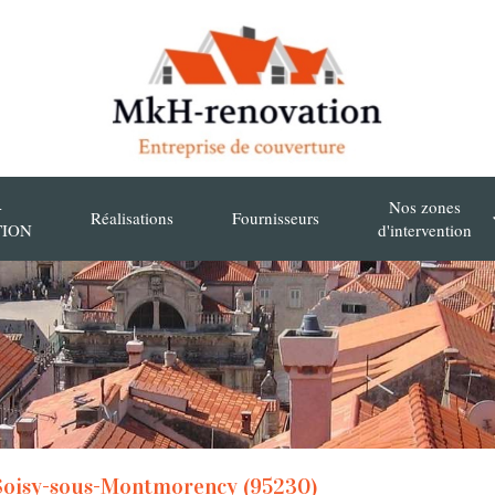
-
Nos zones
Réalisations
Fournisseurs
TION
d'intervention
 Soisy-sous-Montmorency (95230)