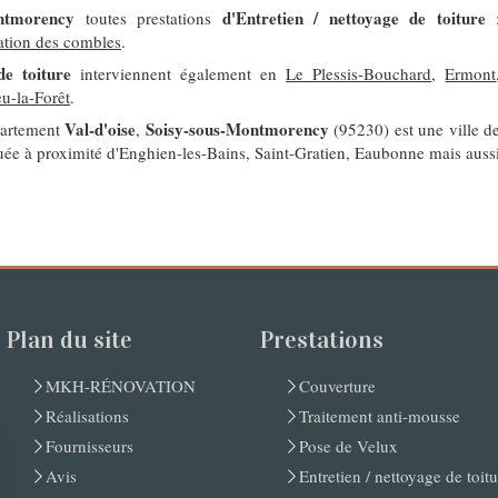
ntmorency
d'Entretien / nettoyage de toiture
toutes prestations
lation des combles
.
de toiture
interviennent également en
Le Plessis-Bouchard
,
Ermont
eu-la-Forêt
.
Val-d'oise
Soisy-sous-Montmorency
partement
,
(95230) est une ville d
tuée à proximité d'Enghien-les-Bains, Saint-Gratien, Eaubonne mais auss
Plan du site
Prestations
MKH-RÉNOVATION
Couverture
Réalisations
Traitement anti-mousse
Fournisseurs
Pose de Velux
Avis
Entretien / nettoyage de toit