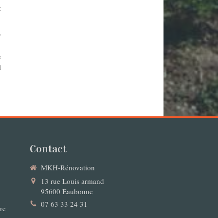
:
,
e
i
Contact
MKH-Rénovation
13 rue Louis armand
95600
Eaubonne
07 63 33 24 31
ure